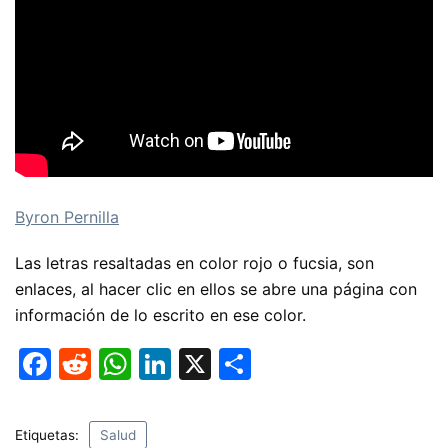
Byron Pernilla
Las letras resaltadas en color rojo o fucsia, son
enlaces, al hacer clic en ellos se abre una página con
información de lo escrito en ese color.
F
R
W
Li
X
C
a
e
h
n
o
c
d
at
k
m
Etiquetas:
Salud