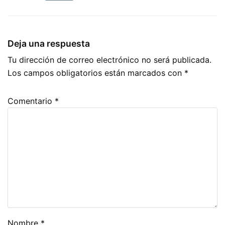
e
di
s
e
p
b
t
A
dI
ar
o
p
n
tir
Deja una respuesta
o
p
Tu dirección de correo electrónico no será publicada.
k
Los campos obligatorios están marcados con
*
Comentario
*
Nombre
*