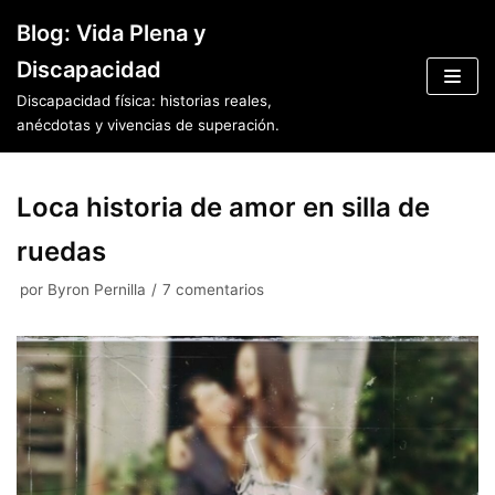
Saltar
Blog: Vida Plena y
al
Discapacidad
contenido
Discapacidad física: historias reales,
anécdotas y vivencias de superación.
Loca historia de amor en silla de
ruedas
por
Byron Pernilla
7 comentarios