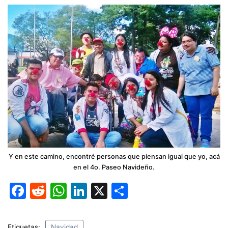
Y en este camino, encontré personas que piensan igual que yo, acá
en el 4o. Paseo Navideño.
F
R
W
Li
X
C
a
e
h
n
o
c
d
at
k
m
Etiquetas:
Navidad