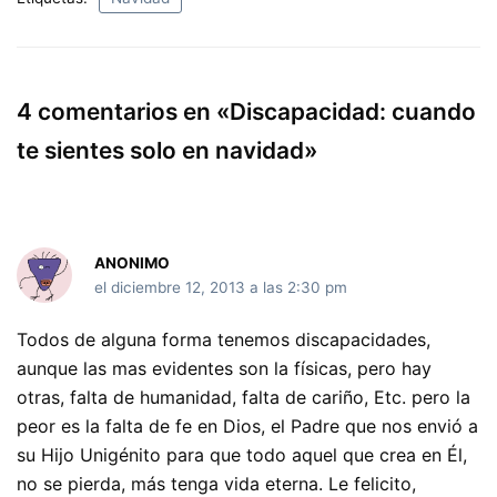
e
di
s
e
p
b
t
A
dI
ar
o
p
n
tir
4 comentarios en «Discapacidad: cuando
o
p
te sientes solo en navidad»
k
ANONIMO
el diciembre 12, 2013 a las 2:30 pm
Todos de alguna forma tenemos discapacidades,
aunque las mas evidentes son la físicas, pero hay
otras, falta de humanidad, falta de cariño, Etc. pero la
peor es la falta de fe en Dios, el Padre que nos envió a
su Hijo Unigénito para que todo aquel que crea en Él,
no se pierda, más tenga vida eterna. Le felicito,