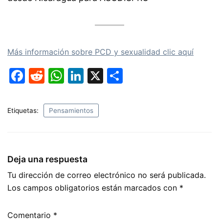
Más información sobre PCD y sexualidad clic aquí
F
R
W
Li
X
C
a
e
h
n
o
c
d
at
k
m
Etiquetas:
Pensamientos
e
di
s
e
p
b
t
A
dI
ar
o
p
n
tir
Deja una respuesta
o
p
Tu dirección de correo electrónico no será publicada.
k
Los campos obligatorios están marcados con
*
Comentario
*