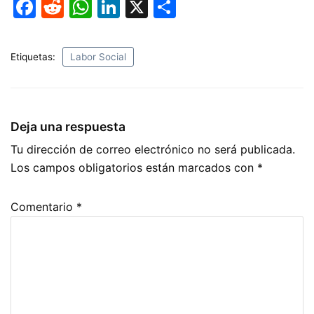
F
R
W
Li
X
C
a
e
h
n
o
c
d
at
k
m
Etiquetas:
Labor Social
e
di
s
e
p
b
t
A
dI
ar
o
p
n
tir
Deja una respuesta
o
p
Tu dirección de correo electrónico no será publicada.
k
Los campos obligatorios están marcados con
*
Comentario
*