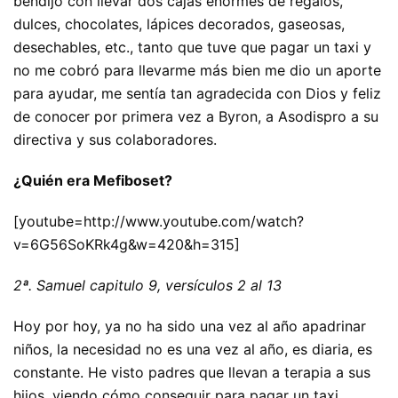
bendijo con llevar dos cajas enormes de regalos,
dulces, chocolates, lápices decorados, gaseosas,
desechables, etc., tanto que tuve que pagar un taxi y
no me cobró para llevarme más bien me dio un aporte
para ayudar, me sentía tan agradecida con Dios y feliz
de conocer por primera vez a Byron, a Asodispro a su
directiva y sus colaboradores.
¿Quién era Mefiboset?
[youtube=http://www.youtube.com/watch?
v=6G56SoKRk4g&w=420&h=315]
2ª. Samuel capitulo 9, versículos 2 al 13
Hoy por hoy, ya no ha sido una vez al año apadrinar
niños, la necesidad no es una vez al año, es diaria, es
constante. He visto padres que llevan a terapia a sus
hijos, viendo cómo conseguir para pagar un taxi,