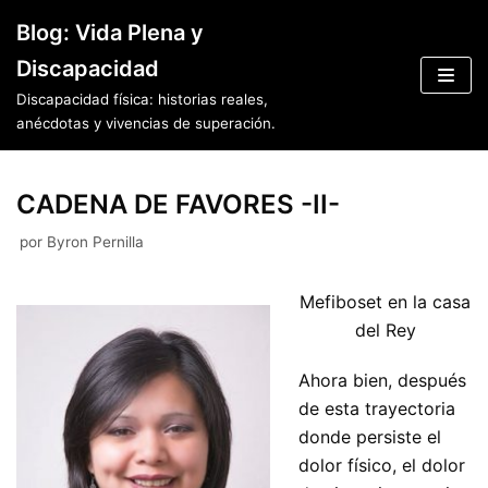
Saltar
Blog: Vida Plena y
al
Discapacidad
contenido
Discapacidad física: historias reales,
anécdotas y vivencias de superación.
CADENA DE FAVORES -II-
por
Byron Pernilla
Mefiboset en la casa
del Rey
Ahora bien, después
de esta trayectoria
donde persiste el
dolor físico, el dolor