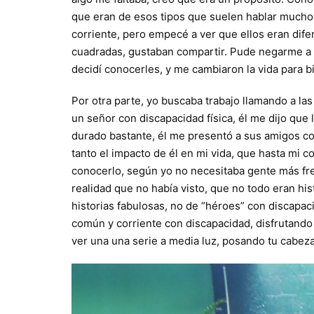
que eran de esos tipos que suelen hablar mucho d
corriente, pero empecé a ver que ellos eran dif
cuadradas, gustaban compartir. Pude negarme a c
decidí conocerles, y me cambiaron la vida para b
Por otra parte, yo buscaba trabajo llamando a l
un señor con discapacidad física, él me dijo que 
durado bastante, él me presentó a sus amigos co
tanto el impacto de él en mi vida, que hasta mi
conocerlo, según yo no necesitaba gente más f
realidad que no había visto, que no todo eran hi
historias fabulosas, no de “héroes” con discapac
común y corriente con discapacidad, disfrutand
ver una una serie a media luz, posando tu cabeza