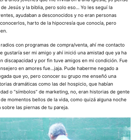
e Jesús y la biblia, pero solo eso… Yo les seguí la
erentes, ayudaban a desconocidos y no eran personas
onocerlos, harto de la hipocresía que conocía, pero
ien.
as radios con programas de compra/venta, ahí me contacto
le gustaría ser mi amigo y ahí inició una amistad que ya ha
n discapacidad y por fin tuve amigos en mi condición. Fue
 consejero en amores fue…jaja. Pude haberme negado a
regada que yo, pero conocer su grupo me enseñó una
storias dramáticas como las del hospicio, que habían
idad o “símbolos” de marketing, no, eran historias de gente
o de momentos bellos de la vida, como quizá alguna noche
 sobre las piernas de tu pareja.