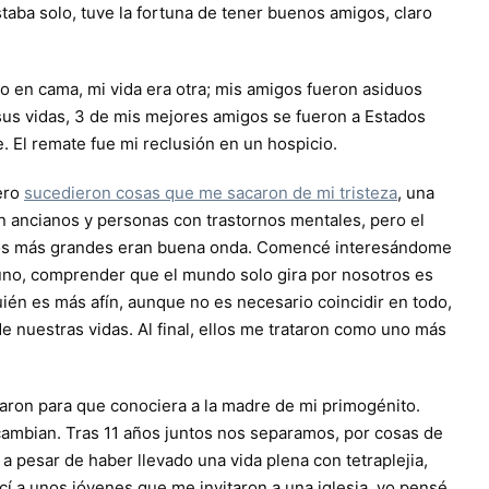
aba solo, tuve la fortuna de tener buenos amigos, claro
o en cama, mi vida era otra; mis amigos fueron asiduos
 sus vidas, 3 de mis mejores amigos se fueron a Estados
. El remate fue mi reclusión en un hospicio.
ero
sucedieron cosas que me sacaron de mi tristeza
, una
n ancianos y personas con trastornos mentales, pero el
los más grandes eran buena onda. Comencé interesándome
e uno, comprender que el mundo solo gira por nosotros es
ién es más afín, aunque no es necesario coincidir en todo,
 nuestras vidas. Al final, ellos me trataron como uno más
ron para que conociera a la madre de mi primogénito.
 cambian. Tras 11 años juntos nos separamos, por cosas de
 pesar de haber llevado una vida plena con tetraplejia,
cí a unos jóvenes que me invitaron a una iglesia, yo pensé