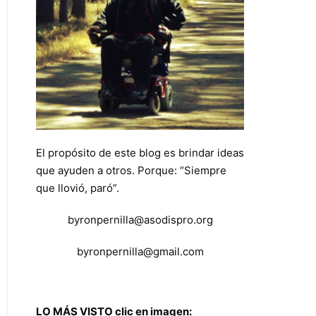
El propósito de este blog es brindar ideas
que ayuden a otros. Porque: “Siempre
que llovió, paró”.
byronpernilla@asodispro.org
byronpernilla@gmail.com
LO MÁS VISTO clic en imagen: