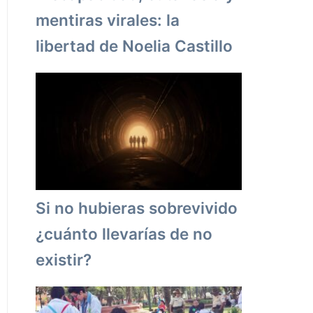
mentiras virales: la
libertad de Noelia Castillo
Si no hubieras sobrevivido
¿cuánto llevarías de no
existir?