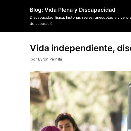
Saltar
Blog: Vida Plena y Discapacidad
al
Discapacidad física: historias reales, anécdotas y vivenci
contenido
de superación.
Vida independiente, di
por
Byron Pernilla