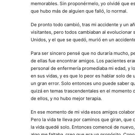
memorables. Sin proponérmelo, yo olvidé que est
que hubo más de alguien que falló, lo normal.
De pronto todo cambió, tras mi accidente y un añ
visitantes, pero todos cambiaban al evolucionar
Unidos, y el que se quedó, murió en un accidente
Para ser sincero pensé que no duraría mucho, p
de ellas fue encontrar amigos. Los pacientes era
personal de enfermería promediaba mi edad, y 
en sus vidas, y es que lo peor es hablar solo d
un gran error. Solo entonces uno puede saber qu
quizá en temas trascendentales en el momento de
de ellos, y no hubo mejor terapia.
En ese momento de mi vida esos amigos colabora
Pero la vida te lleva por caminos que giran, que
la vida quedé solo. Entonces comencé de nuevo, a
algo me faltaba, creo que era un propósito. Cono