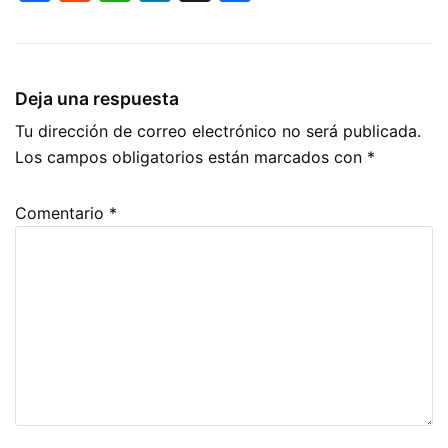
a
e
h
n
o
c
d
at
k
m
e
di
s
e
p
Deja una respuesta
b
t
A
dI
ar
Tu dirección de correo electrónico no será publicada.
o
p
n
tir
Los campos obligatorios están marcados con
*
o
p
k
Comentario
*