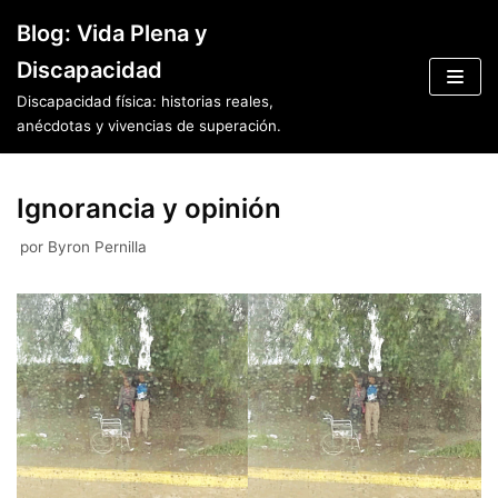
Saltar
Blog: Vida Plena y
al
Discapacidad
contenido
Discapacidad física: historias reales,
anécdotas y vivencias de superación.
Ignorancia y opinión
por
Byron Pernilla