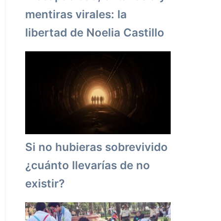
mentiras virales: la
libertad de Noelia Castillo
Si no hubieras sobrevivido
¿cuánto llevarías de no
existir?