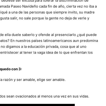
 debiese ser excusa para tolerar la discriminación de
mada Paseo Navideño cada fin de año, cierta vez no iba a
niqué a una de las personas que siempre invito, su madre
gusta salir, no sale porque la gente no deja de verle y
de ella duele saberlo y ofende al presenciarlo ¿qué puede
apatos? En nuestros países latinoamericanos aun predomina
l, no digamos a la educación privada, cosa que al uno
 entristecer al tener la vaga idea de lo que enfrentan los
 quedo con 3:
la razón y ser amable, elige ser amable.
dos sean ovacionados al menos una vez en sus vidas.