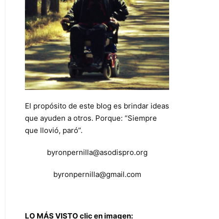
El propósito de este blog es brindar ideas
que ayuden a otros. Porque: “Siempre
que llovió, paró”.
byronpernilla@asodispro.org
byronpernilla@gmail.com
LO MÁS VISTO clic en imagen: