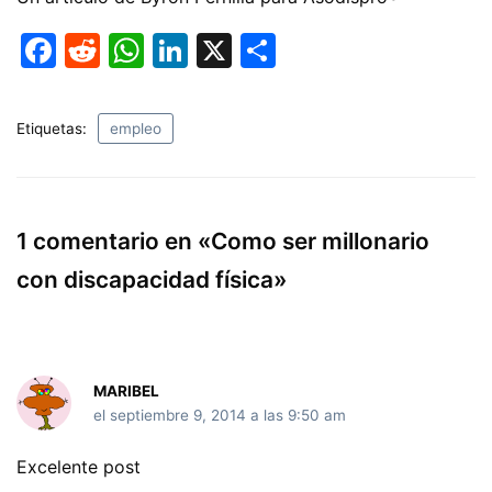
F
R
W
Li
X
C
a
e
h
n
o
c
d
at
k
m
Etiquetas:
empleo
e
di
s
e
p
b
t
A
dI
ar
o
p
n
tir
1 comentario en «Como ser millonario
o
p
con discapacidad física»
k
MARIBEL
el septiembre 9, 2014 a las 9:50 am
Excelente post