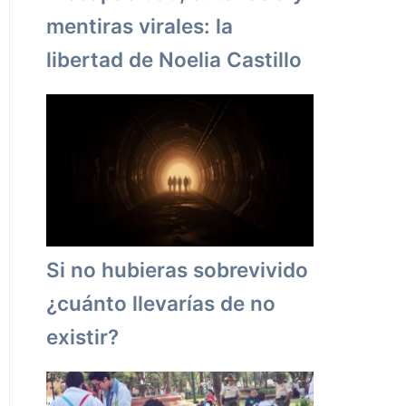
mentiras virales: la
libertad de Noelia Castillo
Si no hubieras sobrevivido
¿cuánto llevarías de no
existir?