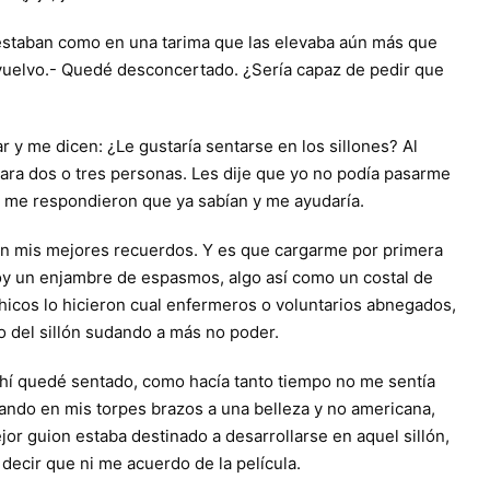
s estaban como en una tarima que las elevaba aún más que
ra vuelvo.- Quedé desconcertado. ¿Sería capaz de pedir que
r y me dicen: ¿Le gustaría sentarse en los sillones? Al
 para dos o tres personas. Les dije que yo no podía pasarme
que me respondieron que ya sabían y me ayudaría.
en mis mejores recuerdos. Y es que cargarme por primera
soy un enjambre de espasmos, algo así como un costal de
icos lo hicieron cual enfermeros o voluntarios abnegados,
do del sillón sudando a más no poder.
 Ahí quedé sentado, como hacía tanto tiempo no me sentía
ijando en mis torpes brazos a una belleza y no americana,
jor guion estaba destinado a desarrollarse en aquel sillón,
decir que ni me acuerdo de la película.