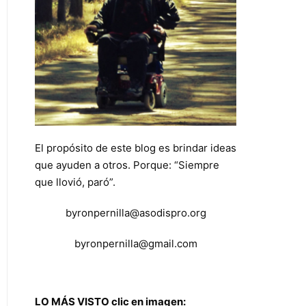
El propósito de este blog es brindar ideas
que ayuden a otros. Porque: “Siempre
que llovió, paró”.
byronpernilla@asodispro.org
byronpernilla@gmail.com
LO MÁS VISTO clic en imagen: