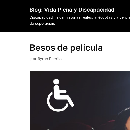
Saltar
Blog: Vida Plena y Discapacidad
al
Discapacidad física: historias reales, anécdotas y vivenci
contenido
de superación.
Besos de película
por
Byron Pernilla