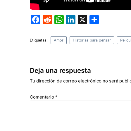
F
R
W
Li
X
C
a
e
h
n
o
c
d
at
k
m
Etiquetas:
Amor
Historias para pensar
Pelícu
e
di
s
e
p
b
t
A
dI
ar
o
p
n
tir
Deja una respuesta
o
p
Tu dirección de correo electrónico no será publi
k
Comentario
*