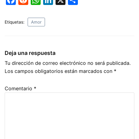
a
e
h
n
o
c
d
at
k
m
Etiquetas:
Amor
e
di
s
e
p
b
t
A
dI
ar
o
p
n
tir
Deja una respuesta
o
p
Tu dirección de correo electrónico no será publicada.
k
Los campos obligatorios están marcados con
*
Comentario
*