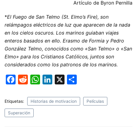
Artículo de Byron Pernilla
*
El Fuego de San Telmo (St. Elmo’s Fire), son
relámpagos eléctricos de luz que aparecen de la nada
en los cielos oscuros. Los marinos guiaban viajes
enteros basados en ello. Erasmo de Formia y Pedro
González Telmo, conocidos como «San Telmo» o «San
Elmo» para los Cristianos Católicos, juntos son
considerados como los patronos de los marinos.
F
R
W
Li
X
C
a
e
h
n
o
c
d
at
k
m
Etiquetas:
Historias de motivacion
Películas
e
di
s
e
p
Superación
b
t
A
dI
ar
o
p
n
tir