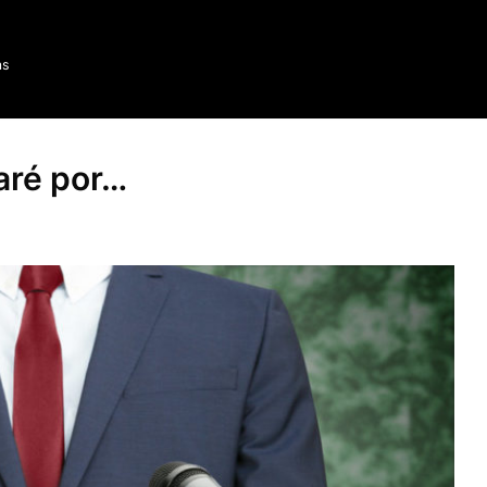
as
aré por…