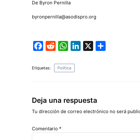
De Byron Pernilla
byronpernilla@asodispro.org
F
R
W
Li
X
C
a
e
h
n
o
c
d
at
k
m
Etiquetas:
Política
e
di
s
e
p
b
t
A
dI
ar
o
p
n
tir
Deja una respuesta
o
p
Tu dirección de correo electrónico no será publi
k
Comentario
*