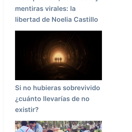
mentiras virales: la
libertad de Noelia Castillo
Si no hubieras sobrevivido
¿cuánto llevarías de no
existir?