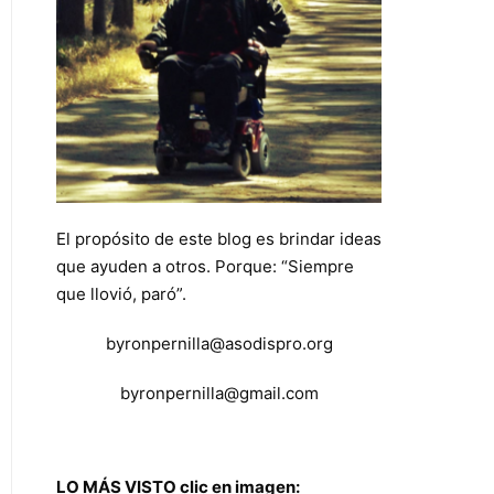
El propósito de este blog es brindar ideas
que ayuden a otros. Porque: “Siempre
que llovió, paró”.
byronpernilla@asodispro.org
byronpernilla@gmail.com
LO MÁS VISTO clic en imagen: