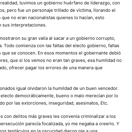
 realidad, tuvimos un gobierno huérfano de liderazgo, con
s, pero fue un personaje trillado de víctima, llorando el
o que no eran nacionalistas quienes lo hacían, esto
n sus interpretaciones.
mostraron su gran valía al sacar a un gobierno corrupto,
za. Todo comienza con las faltas del electo gobierno, faltas
as que se conocen. En esos momentos el gobernante debió
rores, que si los vemos no eran tan graves, esa humildad no
tado, ofrecer pagar los errores de una manera que
tonados igual olvidaron la humildad de un buen vencedor.
ién electo democráticamente, bueno o malo merecían por lo
o por las extorciones, inseguridad, asesinatos, Etc.
 con delitos más graves les convenía criminalizar a los
 persecución parecía focalizada, yo me negaba a creerlo. Y
hos tentáculos en la oscuridad dieron pie a una