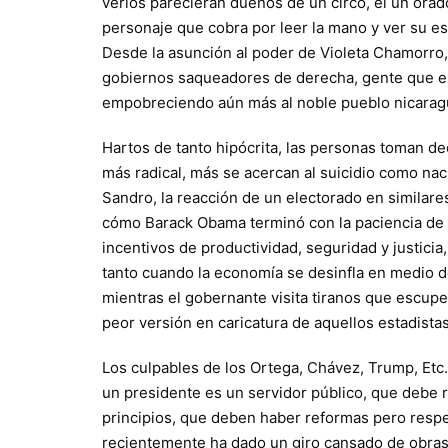
verlos parecieran dueños de un circo, él un orad
personaje que cobra por leer la mano y ver su es
Desde la asunción al poder de Violeta Chamorro, 
gobiernos saqueadores de derecha, gente que e
empobreciendo aún más al noble pueblo nicarag
Hartos de tanto hipócrita, las personas toman de
más radical, más se acercan al suicidio como nac
Sandro, la reacción de un electorado en similar
cómo Barack Obama terminó con la paciencia de q
incentivos de productividad, seguridad y justicia
tanto cuando la economía se desinfla en medio d
mientras el gobernante visita tiranos que escup
peor versión en caricatura de aquellos estadistas 
Los culpables de los Ortega, Chávez, Trump, Etc.
un presidente es un servidor público, que debe 
principios, que deben haber reformas pero respe
recientemente ha dado un giro cansado de obras 