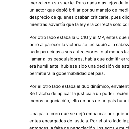
merecieron su suerte. Pero nada más lejos de la
un actor que debió brillar por su manejo de medio
desprecio de quienes osaban criticarle, pues dij
mientras advertía que la ley era correcta solo co
Por otro lado estaba la CICIG y el MP, entes que 
pero al parecer la victoria se les subió a la cabe
nada parecidas a sus antecesores, o al menos l
llamar a los pesquisidores, había que admitir er
era humillante, hubiese sido una decisión de es
permitiera la gobernabilidad del país.
Por el otro lado estaba el duo dinámico, envalen
Se trataba de aplicar la justicia a un poder rec
menos negociación, ello en pos de un país hundid
Una parte creo que se dejó embaucar por quienes
entes encargados de justicia. Por el otro lado la
entonces la falta de negociación, los egos y muc