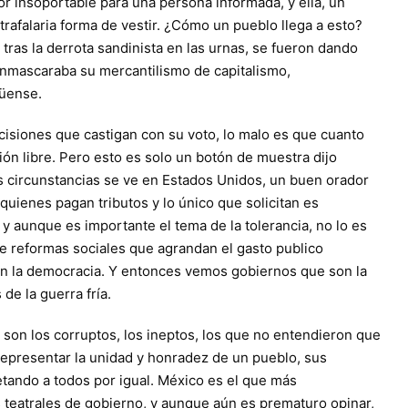
or insoportable para una persona informada, y ella, un
trafalaria forma de vestir. ¿Cómo un pueblo llega a esto?
tras la derrota sandinista en las urnas, se fueron dando
nmascaraba su mercantilismo de capitalismo,
üense.
cisiones que castigan con su voto, lo malo es que cuanto
ión libre. Pero esto es solo un botón de muestra dijo
es circunstancias se ve en Estados Unidos, un buen orador
uienes pagan tributos y lo único que solicitan es
, y aunque es importante el tema de la tolerancia, no lo es
e reformas sociales que agrandan el gasto publico
en la democracia. Y entonces vemos gobiernos que son la
de la guerra fría.
 son los corruptos, los ineptos, los que no entendieron que
representar la unidad y honradez de un pueblo, sus
tando a todos por igual. México es el que más
teatrales de gobierno, y aunque aún es prematuro opinar,