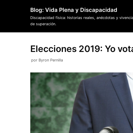
Saltar
Blog: Vida Plena y Discapacidad
al
Discapacidad física: historias reales, anécdotas y vivenci
contenido
de superación.
Elecciones 2019: Yo vot
por
Byron Pernilla